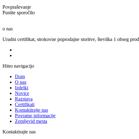
Povpraševanje
Pustite sporočilo
o nas
Uradni certifikat, strokovne poprodajne storitve, številka 1 obseg proda
Hitro navigacijo
Dom
O nas
Izdelki
Novice
Razstava
Certifikati
Kontaktirajte nas
Povratne informacije
Zemljevid mesta
Kontaktirajte nas