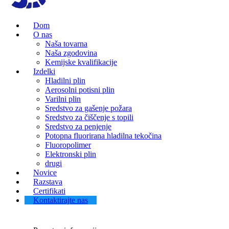
Dom
O nas
Naša tovarna
Naša zgodovina
Kemijske kvalifikacije
Izdelki
Hladilni plin
Aerosolni potisni plin
Varilni plin
Sredstvo za gašenje požara
Sredstvo za čiščenje s topili
Sredstvo za penjenje
Potopna fluorirana hladilna tekočina
Fluoropolimer
Elektronski plin
drugi
Novice
Razstava
Certifikati
Kontaktirajte nas