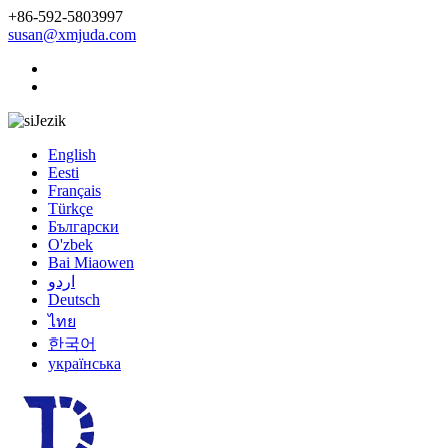
+86-592-5803997
susan@xmjuda.com
Jezik
English
Eesti
Français
Türkçe
Български
O'zbek
Bai Miaowen
اردو
Deutsch
ไทย
한국어
українська