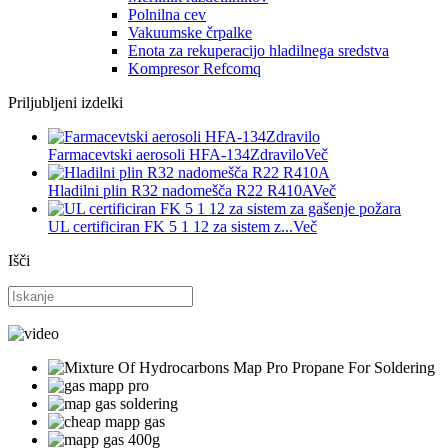
Polnilna cev
Vakuumske črpalke
Enota za rekuperacijo hladilnega sredstva
Kompresor Refcomq
Priljubljeni izdelki
Farmacevtski aerosoli HFA-134Zdravilo
Več
Hladilni plin R32 nadomešča R22 R410A
Več
UL certificiran FK 5 1 12 za sistem z...
Več
Išči