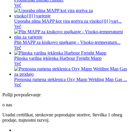
Več
Uporaba plina MAPP kot vira goriva za visoko{0}}varj...
Več
Plin MAPP za kisikovo spajkanje - Visoko-temperaturn...
Več
Plinska varilna jeklenka Harbour Freight Mapp
Več
Prenosna rumena steklenica Oxy Mapp Welding Map Gas ...
Več
Pošlji povpraševanje
o nas
Uradni certifikat, strokovne poprodajne storitve, številka 1 obseg
prodaje, trajnostni razvoj.