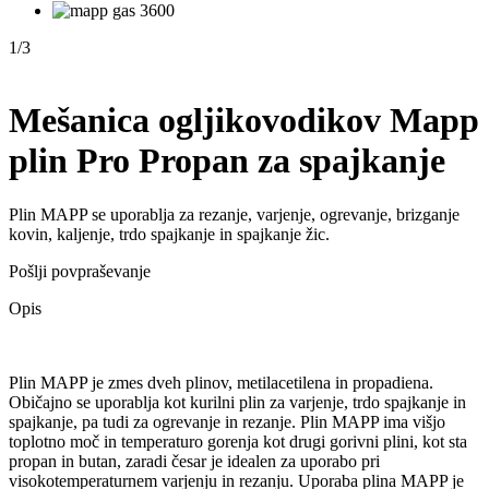
1
/
3
Mešanica ogljikovodikov Mapp
plin Pro Propan za spajkanje
Plin MAPP se uporablja za rezanje, varjenje, ogrevanje, brizganje
kovin, kaljenje, trdo spajkanje in spajkanje žic.
Pošlji povpraševanje
Opis
Plin MAPP je zmes dveh plinov, metilacetilena in propadiena.
Običajno se uporablja kot kurilni plin za varjenje, trdo spajkanje in
spajkanje, pa tudi za ogrevanje in rezanje. Plin MAPP ima višjo
toplotno moč in temperaturo gorenja kot drugi gorivni plini, kot sta
propan in butan, zaradi česar je idealen za uporabo pri
visokotemperaturnem varjenju in rezanju. Uporaba plina MAPP je