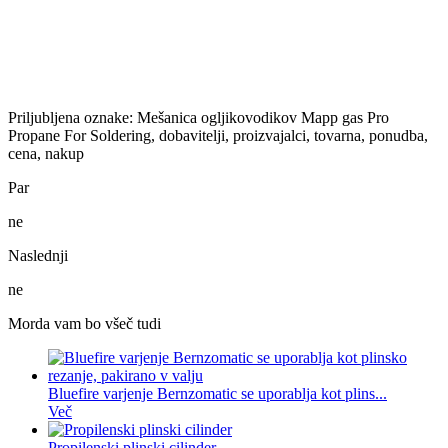
Priljubljena oznake: Mešanica ogljikovodikov Mapp gas Pro
Propane For Soldering, dobavitelji, proizvajalci, tovarna, ponudba,
cena, nakup
Par
ne
Naslednji
ne
Morda vam bo všeč tudi
Bluefire varjenje Bernzomatic se uporablja kot plins...
Več
Propilenski plinski cilinder