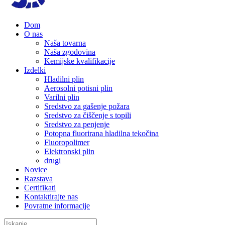
Dom
O nas
Naša tovarna
Naša zgodovina
Kemijske kvalifikacije
Izdelki
Hladilni plin
Aerosolni potisni plin
Varilni plin
Sredstvo za gašenje požara
Sredstvo za čiščenje s topili
Sredstvo za penjenje
Potopna fluorirana hladilna tekočina
Fluoropolimer
Elektronski plin
drugi
Novice
Razstava
Certifikati
Kontaktirajte nas
Povratne informacije