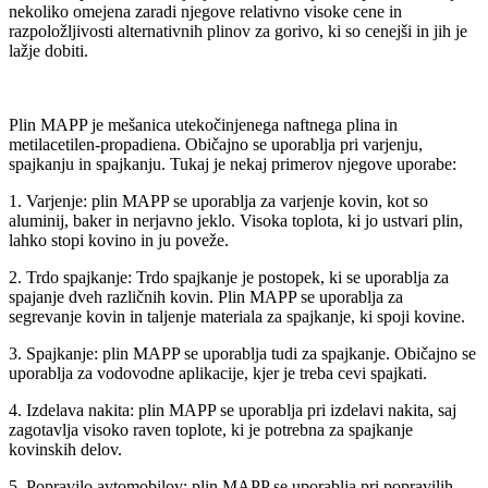
nekoliko omejena zaradi njegove relativno visoke cene in
razpoložljivosti alternativnih plinov za gorivo, ki so cenejši in jih je
lažje dobiti.
Plin MAPP je mešanica utekočinjenega naftnega plina in
metilacetilen-propadiena. Običajno se uporablja pri varjenju,
spajkanju in spajkanju. Tukaj je nekaj primerov njegove uporabe:
1. Varjenje: plin MAPP se uporablja za varjenje kovin, kot so
aluminij, baker in nerjavno jeklo. Visoka toplota, ki jo ustvari plin,
lahko stopi kovino in ju poveže.
2. Trdo spajkanje: Trdo spajkanje je postopek, ki se uporablja za
spajanje dveh različnih kovin. Plin MAPP se uporablja za
segrevanje kovin in taljenje materiala za spajkanje, ki spoji kovine.
3. Spajkanje: plin MAPP se uporablja tudi za spajkanje. Običajno se
uporablja za vodovodne aplikacije, kjer je treba cevi spajkati.
4. Izdelava nakita: plin MAPP se uporablja pri izdelavi nakita, saj
zagotavlja visoko raven toplote, ki je potrebna za spajkanje
kovinskih delov.
5. Popravilo avtomobilov: plin MAPP se uporablja pri popravilih