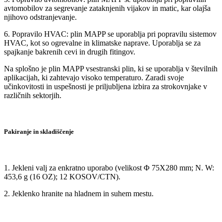
avtomobilov za segrevanje zataknjenih vijakov in matic, kar olajša
njihovo odstranjevanje.
6. Popravilo HVAC: plin MAPP se uporablja pri popravilu sistemov
HVAC, kot so ogrevalne in klimatske naprave. Uporablja se za
spajkanje bakrenih cevi in ​​drugih fitingov.
Na splošno je plin MAPP vsestranski plin, ki se uporablja v številnih
aplikacijah, ki zahtevajo visoko temperaturo. Zaradi svoje
učinkovitosti in uspešnosti je priljubljena izbira za strokovnjake v
različnih sektorjih.
Pakiranje in skladiščenje
1. Jekleni valj za enkratno uporabo (velikost Φ 75X280 mm; N. W:
453,6 g (16 OZ); 12 KOSOV/CTN).
2. Jeklenko hranite na hladnem in suhem mestu.