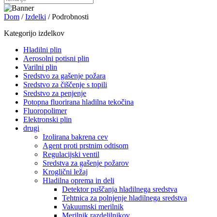
Dom
/
Izdelki
/ Podrobnosti
Kategorijo izdelkov
Hladilni plin
Aerosolni potisni plin
Varilni plin
Sredstvo za gašenje požara
Sredstvo za čiščenje s topili
Sredstvo za penjenje
Potopna fluorirana hladilna tekočina
Fluoropolimer
Elektronski plin
drugi
Izolirana bakrena cev
Agent proti prstnim odtisom
Regulacijski ventil
Sredstva za gašenje požarov
Kroglični ležaj
Hladilna oprema in deli
Detektor puščanja hladilnega sredstva
Tehtnica za polnjenje hladilnega sredstva
Vakuumski merilnik
Merilnik razdelilnikov