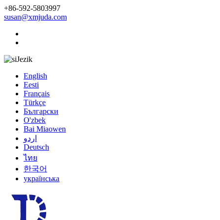
+86-592-5803997
susan@xmjuda.com
Jezik
English
Eesti
Français
Türkçe
Български
O'zbek
Bai Miaowen
اردو
Deutsch
ไทย
한국어
українська